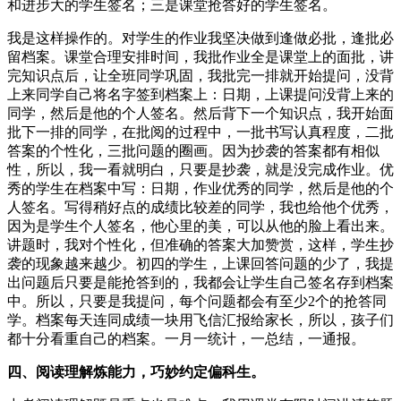
和进步大的学生签名；三是课堂抢答好的学生签名。
我是这样操作的。对学生的作业我坚决做到逢做必批，逢批必
留档案。课堂合理安排时间，我批作业全是课堂上的面批，讲
完知识点后，让全班同学巩固，我批完一排就开始提问，没背
上来同学自己将名字签到档案上：日期，上课提问没背上来的
同学，然后是他的个人签名。然后背下一个知识点，我开始面
批下一排的同学，在批阅的过程中，一批书写认真程度，二批
答案的个性化，三批问题的圈画。因为抄袭的答案都有相似
性，所以，我一看就明白，只要是抄袭，就是没完成作业。优
秀的学生在档案中写：日期，作业优秀的同学，然后是他的个
人签名。写得稍好点的成绩比较差的同学，我也给他个优秀，
因为是学生个人签名，他心里的美，可以从他的脸上看出来。
讲题时，我对个性化，但准确的答案大加赞赏，这样，学生抄
袭的现象越来越少。初四的学生，上课回答问题的少了，我提
出问题后只要是能抢答到的，我都会让学生自己签名存到档案
中。所以，只要是我提问，每个问题都会有至少2个的抢答同
学。档案每天连同成绩一块用飞信汇报给家长，所以，孩子们
都十分看重自己的档案。一月一统计，一总结，一通报。
四、阅读理解炼能力，巧妙约定偏科生。