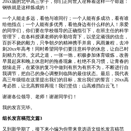
20xx届的北中高三学子，你们正向世人诠释着这样一个命题：
钢铁就是这样炼成的！
一个人能走多远，看他与谁同行；一个人能有多成功，看有谁
给他指点；一个人能有多优秀，看他身边有什么样的人！亲爱
的同学们，你们要在学校领导的正确指引下，在班主任的科学
管理下，在各科授课老师的辛勤培育下，以坚定顽强的信念，
百折不挠的毅力，只争朝夕的精神携手并肩，风雨兼程，去冲
刺20xx年高考！同时希望同学们要注意科学的休息，让自己时
刻精力充沛。文武之道，一张一弛，积极参加体育锻炼，改善
早晨起床和晚上休息时的拖沓现象，杜绝不良习惯，让青春的
烦恼走开，在紧张的复习中做到有所为有所不为，不断进行自
我调节，把自己的身心调整到临阵的最佳状态。最后，我代表
高三年级组在这里提出我们的目标，发出我们的誓言：20xx高
考必胜，让北高辉煌再现！我们坚信：山高难挡白云飞！
谢谢各位领导、老师！谢谢同学们！
我的发言完毕。
组长发言稿范文篇3
又到新学期了，接下来小编为你带来竟选语文组长发言稿范