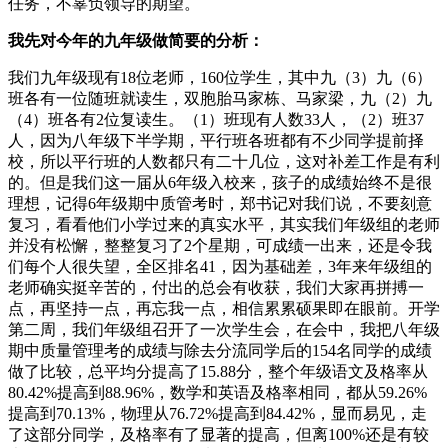
任务，不辜负领导的期望。
我先对今年的九年级做简要的分析：
我们九年级现有18位老师，160位学生，其中九（3）九（6）
班各有一位随班就读生，双胞胎马家栋、马家梁，九（2）九
（4）班各有2位复读生。（1）班现有人数33人，（2）班37
人，因为八年级下半学期，平行班各班都有不少同学提前择
校，所以平行班的人数都只有二十几位，这对补差工作是有利
的。但是我们这一届从6年级入校来，孩子的成绩始终不是很
理想，记得6年级期中质管考时，郑书记对我们说，不要刻意
复习，看看他们小学过来的真实水平，其实我们年级组的老师
并没有松懈，整整复习了2个星期，可成绩一出来，还是令我
们每个人很失望，全区排名41，因为基础差，3年来年级组的
老师确实挺辛苦的，付出的总会有收获，我们大家再拼搏一
点，再坚持一点，再忘我一点，相信累累硕果即在眼前。开学
第二周，我们年级组召开了一次学生会，在会中，我把八年级
期中质量管理考的成绩与除去分流同学后的154名同学的成绩
做了比较，总平均分提高了15.88分，整个年级语文及格率从
80.42%提高到88.96%，数学和英语及格率相同，都从59.26%
提高到70.13%，物理从76.72%提高到84.42%，显而易见，走
了这部分同学，及格率有了显著的提高，但离100%还是有较