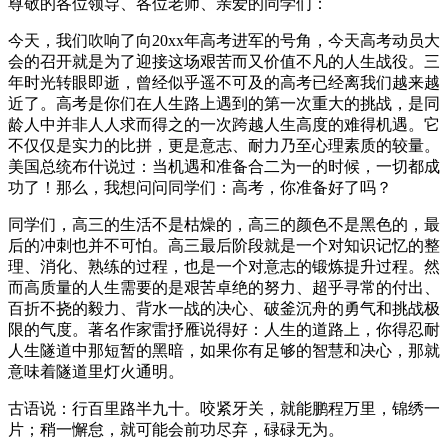
尊敬的各位领导、各位老师、亲爱的同学们：
今天，我们吹响了向20xx年高考进军的号角，今天高考动员大
会的召开就是为了迎接这场艰苦而又价值不凡的人生战役。三
年时光转眼即逝，曾经似乎遥不可及的高考已经离我们越来越
近了。高考是你们在人生路上遇到的第一次重大的挑战，是同
龄人中并非人人求而得之的一次跨越人生高度的难得机遇。它
不仅仅是实力的比拼，更是意志、耐力乃至心理素质的较量。
美国总统布什说过：当机遇和准备合二为一的时候，一切都成
功了！那么，我想问问同学们：高考，你准备好了吗？
同学们，高三的生活不是枯燥的，高三的颜色不是黑色的，最
后的冲刺也并不可怕。高三最后阶段就是一个对知识记忆的整
理、消化、熟练的过程，也是一个对意志的锻炼提升过程。然
而高质量的人生需要的是艰苦卓绝的努力、超乎寻常的付出、
百折不挠的毅力、背水一战的决心、破釜沉舟的勇气和挑战极
限的气度。著名作家雷抒雁说得好：人生的道路上，你得忍耐
人生隧道中那短暂的黑暗，如果你有足够的智慧和决心，那就
意味着隧道里灯火通明。
古语说：行百里路半九十。咬紧牙关，就能鹏程万里，锦绣一
片；稍一懈怠，就可能会前功尽弃，碌碌无为。