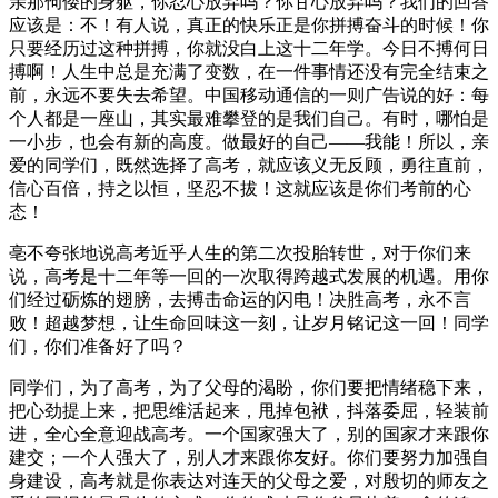
亲那佝偻的身躯，你忍心放弃吗？你甘心放弃吗？我们的回答
应该是：不！有人说，真正的快乐正是你拼搏奋斗的时候！你
只要经历过这种拼搏，你就没白上这十二年学。今日不搏何日
搏啊！人生中总是充满了变数，在一件事情还没有完全结束之
前，永远不要失去希望。中国移动通信的一则广告说的好：每
个人都是一座山，其实最难攀登的是我们自己。有时，哪怕是
一小步，也会有新的高度。做最好的自己——我能！所以，亲
爱的同学们，既然选择了高考，就应该义无反顾，勇往直前，
信心百倍，持之以恒，坚忍不拔！这就应该是你们考前的心
态！
亳不夸张地说高考近乎人生的第二次投胎转世，对于你们来
说，高考是十二年等一回的一次取得跨越式发展的机遇。用你
们经过砺炼的翅膀，去搏击命运的闪电！决胜高考，永不言
败！超越梦想，让生命回味这一刻，让岁月铭记这一回！同学
们，你们准备好了吗？
同学们，为了高考，为了父母的渴盼，你们要把情绪稳下来，
把心劲提上来，把思维活起来，甩掉包袱，抖落委屈，轻装前
进，全心全意迎战高考。一个国家强大了，别的国家才来跟你
建交；一个人强大了，别人才来跟你友好。你们要努力加强自
身建设，高考就是你表达对连天的父母之爱，对殷切的师友之