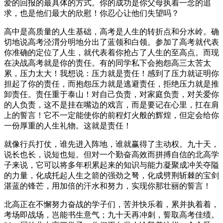
爱的回报的最具体的方式。你的成功是你父母执着一念的追
求，也是他们最大的欣慰！你忍心让他们失望吗？
高中是高质量的人生基础，高考是人生的转折点和分水岭。确
切地说高考泾渭分明地分出了蓝领和白领。参加了高考就代表
你准确的定位了人生，就代表着你抢占了人生的至高点。而现
在决战高考就是你的责任。有的同学私下会抱怨高三太苦太
累，压力太大！我想说：压力就是责任！感到了压力就证明你
担起了你的责任，而抱怨压力就是逃避责任，拒绝压力就是推
卸责任。责任重于泰山！对自己负责，对家庭负责，对关爱你
的人负责，这不是挂在嘴边的戏言，而是要记在心里，扛在肩
上的誓言！它不一定能使你的前程灯火般的辉煌，但定会给你
一份厚重的人生礼物。这就是责任！
就像行兵打仗，谁先进入阵地，谁就赢得了主动权。九十天，
说长也长，说短也短。但对一个勤奋高效而拼搏自信的北高学
子来说，它可以将多年积累起来的知识与能力凝聚成冲关夺隘
的力量，化成托起人生之箭的强劲之弩，化成劈荆斩棘的宝剑
湛蓝的锋芒，用加倍的汗水和努力，实现你那壮丽的誓言！
北高正在不懈努力奋战的学子们，苦并快乐着，累并执着着，
考场即战场，岂能书生意气；九十天再冲刺，誓取高考佳绩。