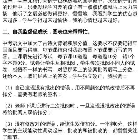
起来；本来无精打采孩子也积极地巩固掌握中。我在孩子们背
的过程中，只要发现学习差的孩子有一点点优点就马上大力表
扬，他听了之后必然做得更好。慢慢地，我看到学生的优点越
来越多，学生学得越来越愉快，我的心情也越来越好。
二、自我监督促成长，图表也来帮帮忙。
中考语文中加大了古诗文背诵积累分值，这要求不仅要记得牢
固而且要写得准。每节课结束时我都布置下节课要听写的内
容。上课后先进行考试，每节课10道题，每道题10分，错1个
字本题0分。试卷让学生互相批阅，学生每次批阅不同人的试
卷，感悟不一样的书写，对照屏幕上的答案批阅后写上分数，
还给本人，取消屏幕上的答案，学生独立改正。我强调：
（1）自己发现没有批出的错误，用不同颜色的笔改错后不再
扣分，需要有老师的签名；
（2）老师下课后进行二次批阅时，一旦发现没批改出的错误
将给批阅人双倍扣分；
（3）没有修改对的错误，给该生双倍扣分。一率判0分。这样
学生的主观能动性调动起来，批改的和被批改的，都慢慢关注
了细节。