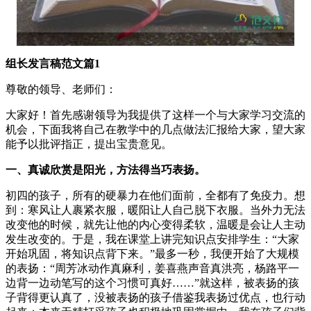
组长发言稿范文篇1
尊敬的领导、老师们：
大家好！首先感谢领导为我提供了这样一个与大家学习交流的
机会，下面我将自己在教学中的几点做法汇报给大家，望大家
能予以批评指正，提出宝贵意见。
一、真诚欣赏是阳光，方法得当巧表扬。
初四的孩子，所有的硬暴力在他们面前，全都有了免疫力。想
到：寒风让人裹紧衣服，暖阳让人自己脱下衣服。当外力无法
改变他的时候，就先让他的内心变得柔软，温暖是会让人主动
发生改变的。于是，我在课堂上讲完知识点安排学生：“大家
开始巩固，将知识点背下来。”最多一秒，我便开始了大规模
的表扬：“周芳冰动作真麻利，姜喜燕声音真洪亮，杨路平一
边背一边动笔写的这个习惯可真好……”就这样，被表扬的孩
子背得更认真了，没被表扬的孩子借鉴我表扬过优点，也行动