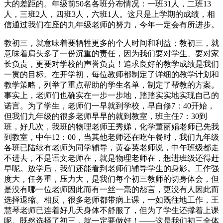
大的差距的。年级前50名各班分布情况：一班31人，二班13
人，三班2人，四班3人，六班1人。这只是上学期的成绩，相
信通过我们在座的九年级老师的努力，今年一定会有所进步。
教初三，就意味着要牺牲更多的个人时间和利益；教初三，就
意味着肩头多了一份沉重的责任，因为我们要对学生、要对家
长负责，更要对学校的声誉负责！追求良好的教学成绩是我们
一贯的目标。在开学初，每位教师都制定了详细的教学计划和
教学策略，列举了重点帮助的学生名单，制定了帮教的方案。
事实上，老师们也确实在一步一步地，踏踏实实地实现自己的
诺言。为了学生，老师们一早就到学校，早自修7：40开始，
但我们九年级的很多老师早早的就到教室，班主任7：30到
班，好几次，我班的物理老师王秀娣，化学董丽娟老师已先我
到教室，中午12：00，当其他老师还在吃午餐时，我们九年级
各班已陆续有老师为同学辅导，黄春英老师说，中午班级都走
不进去，不是语文老师在，就是物理老师在，想进班级还得赶
早呢。放学后，我们还能看到老师们辅导学生的身影。工作强
度大，任务重，压力大，是我们每个初三教师的切身体会，但
是没有哪一位老师因此而有一丝一毫的怨言，更没有人因此而
选择退缩。相反，很多老师都带病上课，一如既往地工作，王
慧琴老师已连着好几天身体不舒服了，但为了学生还撑着上课
呢。既然选择了初三，就一定要做好！——这是我们初三全体