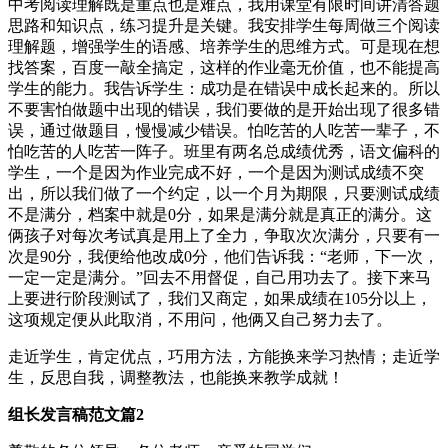
中考阅读理解既是重点也是难点，我用课堂有限时间讲清答题
思路和知识点，练习提升是关键。我安排学生每周做三个阅读
理解题，增强学生的语感、培养学生的思维方式。可是现在想
找答案，百度一敲全搞定，这样的作业毫无价值，也不能提高
学生的能力。我告诉学生：成功是在错误中成长起来的。所以
不要害怕做题中出现的错误，我们要做的是开始出现了很多错
误，通过做题目，慢慢减少错误。怕吃苦的人吃苦一辈子，不
怕吃苦的人吃苦一阵子。班里有两名总成绩优秀，语文偏科的
学生，一个是因为作业完成不好，一个是因为测试成绩不突
出，所以我们做了一个约定，以一个月为期限，只要测试成绩
不是满分，档案中就是0分，如果是满分就是真正的满分。这
俩孩子对每次考试真是用上了全力，争取次次满分，只要有一
次是90分，我便给他改成0分，他们告诉我：“老师，下一次，
一定一定是满分。”回去不用督促，自己用功去了。接下来马
上要进行阶段测试了，我们又商定，如果成绩在105分以上，
这项规定便从此取消，不用问，他俩又自己努力去了。
走近学生，肯定优点，巧用方法，方能换来学习热情；走近学
生，反思自我，调整教法，也能换来教学成就！
组长发言稿范文篇2