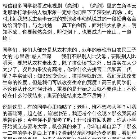
相信很多同学都看过电视剧《亮剑》。《亮剑》里的主角李云
龙那敢打敢拼的人物形象一定给你们留下了深刻的.印象，此
时此刻我想以主角李云龙的扮演者李幼斌说过的一段经典名言
送给同学们，与之共勉——真正的剑客，面对强大的敌人，明
知不敌，也要毅然亮剑，即使倒下，也要成为一座山，一道
岭！
同学们，你们大部分是从农村来的，xx年的春晚节目农民工子
女的“心里话”感人至深——我们不跟别人比父母，要跟别人比
明天。要想从农村走出去，除了拼命读书之外，出路实在太少
太少了。况且如果没有高考，你拿什么去拼官二代和富二代
呢？事实证明：知识改变命运，拼搏铸就辉煌。我们无法改变
生命的长度，但是我们可以改变生命的宽度！高三的同学们，
不论你从什么时候开始，重要的是开始之后就不要停止；不论
你在什么时候结束，重要的是结束之后不后悔！
说到这里，有的同学心里嘀咕了：老师，谁不想考大学？可我
的基础薄，起点低，前途渺茫，我还考个什么呢？那么我真诚
地告诉你：今年你不是报考了吗！开弓没有回头箭，你从小学
开始就立志要考大学，机会真的来了，你却自暴自弃了！那么
十二年的学不是白上了吗？看到父亲那饱经沧桑的脸，看到母