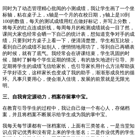
同时为了动态管理精心批阅的小测成绩，我让学生画了一个坐
标轴，粘在桌子上，x轴是一个月的在校日期，y轴上是10到
100的数值，每天的测试成绩用红点做好标记，并写上分数，
将每天的红点连成折线，每周每月的检测成绩就会一目了然，
课间大家也经常会晒一下自己的统计表，想知道竞争对手的成
绩，只要到对方桌子上看一下，便清清楚楚。学生相互比较，
看到自己的成绩不如别人，便悄悄地用功了，等到自己再晒表
的时候，就有了底气。我经常会在讲课结束，学生巩固的时
候，随时了解每个学生近期的情况，有的放矢地进行引导。并
定期将学生的成绩飞信给家长，也引导家长用什么方法帮助孩
子学好语文，这样家长也变成了我的助手，渐渐形成良性的循
环。凡事只要用心，便会渐入佳境，发展的前景就是无限光
明。
三、自我肯定源动力，档案存留掌中宝。
在教育引导学生的过程中，我让自己做一个有心人，存储档
案，并且将档案不断展示给学生成为我的掌中宝。
我每天每节课都有一张档案纸，上面有三类签名，一是当堂知
识点背记优秀和没有背上来的学生签名；二是作业优秀的学生