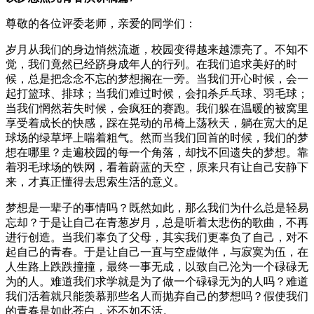
尊敬的各位评委老师，亲爱的同学们：
岁月从我们的身边悄然流逝，校园变得越来越漂亮了。不知不
觉，我们竟然已经跻身成年人的行列。在我们追求美好的时
候，总是把念念不忘的梦想搁在一旁。当我们开心时候，会一
起打篮球、排球；当我们难过时候，会扣杀乒乓球、羽毛球；
当我们惘然若失时候，会疯狂的赛跑。我们躲在温暖的被窝里
享受着成长的快感，踩在晃动的吊椅上荡秋天，躺在宽大的足
球场的绿草坪上喘着粗气。然而当我们回首的时候，我们的梦
想在哪里？走遍校园的每一个角落，却找不回遗失的梦想。靠
着羽毛球场的铁网，看着蔚蓝的天空，原来只有让自己安静下
来，才真正懂得去思索生活的意义。
梦想是一辈子的事情吗？既然如此，那么我们为什么总是轻易
忘却？于是让自己在青葱岁月，总是听着太悲伤的歌曲，不再
进行创造。当我们辜负了父母，其实我们更辜负了自己，对不
起自己的青春。于是让自己一直与空虚做伴，与寂寞为伍，在
人生路上跌跌撞撞，最终一事无成，以致自己沦为一个碌碌无
为的人。难道我们求学就是为了做一个碌碌无为的人吗？难道
我们活着就只能羡慕那些名人而抛弃自己的梦想吗？假使我们
的青春是如此苍白，还不如不活。