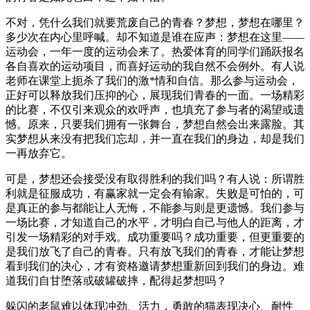
不对，凭什么我们就要荒废自己的青春？梦想，梦想在哪里？
多少次在内心里呼喊。却不知道是谁在应声：梦想在这里——
运动会，一年一度的运动会来了。热爱体育的同学们踊跃报名
各自喜欢的运动项目，而喜好运动的我自然不会例外。有人说
老师在课堂上扼杀了我们的激*情和自信。那么参与运动会，
正好可以释放我们压抑的心，展现我们青春的一面。一场精彩
的比赛，不仅引来观众的欢呼声，也填充了参与者的渴望或遗
憾。原来，只要我们拥有一张舞台，梦想自然会出来露脸。其
实梦想从来没有把我们忘却，并一直在我们的身边，却是我们
一再放弃它。
可是，梦想还会接受没有取得胜利的我们吗？有人说：所谓胜
利就是征服成功，有赢家就一定会有输家。失败是可怕的，可
是真正的参与都能让人无悔，不能参与则是更遗憾。我们参与
一场比赛，才知道自己的水平，才明白自己与他人的距离，才
引发一场精彩的对手戏。成功重要吗？成功重要，但更重要的
是我们放飞了自己的青春。只有放飞我们的青春，才能让梦想
看到我们的决心，才有资格邀请梦想重新回到我们的身边。难
道我们自甘堕落或破罐破摔，配得起梦想吗？
躲闪的老鼠难以体现冲劲、活力，勇敢的猫表现决心、耐性