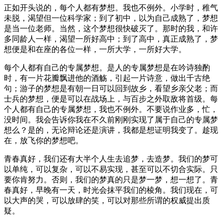
正如开头说的，每个人都有梦想。我也不例外。小学时，稚气
未脱，渴望但一位科学家；到了初中，以为自己成熟了，梦想
是当一位老师。当然，这个梦想很快破灭了。那时的我，和许
多同龄人一样，渴望一所好高中；到了高中，真正成熟了，梦
想便是和在座的各位一样，一所大学，一所好大学。
每个人都有自己的专属梦想。是人的专属梦想是在吟诗独酌
时，有一片花瓣飘进他的酒觞，引起一片诗意，做出千古绝
句；游子的梦想是有朝一日可以回到故乡，看望乡亲父老；而
士兵的梦想，便是可以在战场上，与百步之外取敌将首级。每
个人都有自己的专属梦想，我也不例外。不要说作业多，忙，
没时间。我会告诉你我在不久前刚刚实现了属于自己的专属梦
想么？是的，无论辩论还是演讲，我都是想证明我变了。趁现
在，放飞你的梦想吧。
青春真好，我们还有大半个人生去追梦，去造梦。我们的梦可
以单纯，可以复杂，可以不易实现，甚至可以不切合实际。只
要你肯努力。否则，我们的梦真的只是梦一梦，想一想了。青
春真好，早晚有一天，时光会抹平我们的棱角。我们现在，可
以大声的哭，可以放肆的笑，可以对那些所谓的权威提出质
疑。