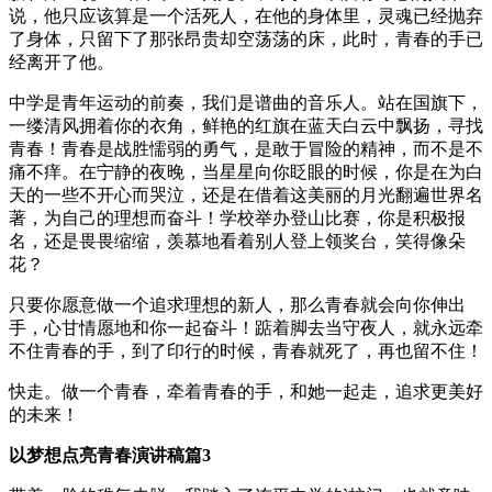
说，他只应该算是一个活死人，在他的身体里，灵魂已经抛弃
了身体，只留下了那张昂贵却空荡荡的床，此时，青春的手已
经离开了他。
中学是青年运动的前奏，我们是谱曲的音乐人。站在国旗下，
一缕清风拥着你的衣角，鲜艳的红旗在蓝天白云中飘扬，寻找
青春！青春是战胜懦弱的勇气，是敢于冒险的精神，而不是不
痛不痒。在宁静的夜晚，当星星向你眨眼的时候，你是在为白
天的一些不开心而哭泣，还是在借着这美丽的月光翻遍世界名
著，为自己的理想而奋斗！学校举办登山比赛，你是积极报
名，还是畏畏缩缩，羡慕地看着别人登上领奖台，笑得像朵
花？
只要你愿意做一个追求理想的新人，那么青春就会向你伸出
手，心甘情愿地和你一起奋斗！踮着脚去当守夜人，就永远牵
不住青春的手，到了印行的时候，青春就死了，再也留不住！
快走。做一个青春，牵着青春的手，和她一起走，追求更美好
的未来！
以梦想点亮青春演讲稿篇3