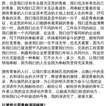
西，但是我们没有失去最为宝贵的青春，我们也没有辜负自己
的青春，因为我们正用汗水见证着成长，用奉献丈量着价值，
拥有青春的人们在这原本荒凉的土地上创造人生的奇迹，抒写
青春的乐章。我们项目部就是是年轻的一分子，就是青春的象
征，在这里的年轻人们都拥有着美丽的青春，我们是热血沸腾
的一代，虽然我们出生于不同的年代，工作在不同的岗位，但
我们拥有一个共同的家。在这里，我们信守着同样的企业精
神，写下同样的奉献承诺，怀揣着同样奋斗的梦想，拥有同样
的壮美青春。纵使我们的一生平淡无华，也无关紧要，因为只
有我们自己最清楚平凡的岗位需要我们付出，完美的工程需要
我们付出，构建和谐企业更需要我们年轻人共同付出，而这些
付出无疑就是一种奉献，它不分大小，多少，先后。让我们悄
悄地奉献，因为我们的人生会因为奉献而变得充实美丽。
拥有青春的人们，让我们拿出奥林匹克的精神，点燃心中的圣
火，在和谐社会的大环境下，释放青春的激情，展现青春的风
采，秀出激昂的主旋律，为公司的明天而努力奋斗!让我把这
次演讲作为礼物献给你们，献给公司，献给所有美丽的青年工
作者;让我把这次演讲化作誓言，让她成为我们前进的动力，
吹响我们心中的奋进的号角。我的演讲完了，谢谢大家。
以梦想点亮青春演讲稿篇7