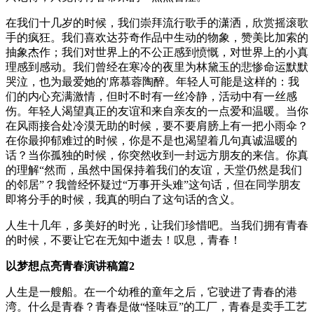
在我们十几岁的时候，我们崇拜流行歌手的潇洒，欣赏摇滚歌
手的疯狂。我们喜欢达芬奇作品中生动的物象，赞美比加索的
抽象杰作；我们对世界上的不公正感到愤慨，对世界上的小真
理感到感动。我们曾经在寒冷的夜里为林黛玉的悲惨命运默默
哭泣，也为最爱她的'席慕蓉陶醉。年轻人可能是这样的：我
们的内心充满激情，但时不时有一丝冷静，活动中有一丝感
伤。年轻人渴望真正的友谊和来自亲友的一点爱和温暖。当你
在风雨接合处冷漠无助的时候，要不要肩膀上有一把小雨伞？
在你最抑郁难过的时候，你是不是也渴望着几句真诚温暖的
话？当你孤独的时候，你突然收到一封远方朋友的来信。你真
的理解“然而，虽然中国保持着我们的友谊，天堂仍然是我们
的邻居”？我曾经怀疑过“万事开头难”这句话，但在同学朋友
即将分手的时候，我真的明白了这句话的含义。
人生十几年，多美好的时光，让我们珍惜吧。当我们拥有青春
的时候，不要让它在无知中逝去！叹息，青春！
以梦想点亮青春演讲稿篇2
人生是一艘船。在一个幼稚的童年之后，它驶进了青春的港
湾。什么是青春？青春是做“怪味豆”的工厂，青春是卖手工艺