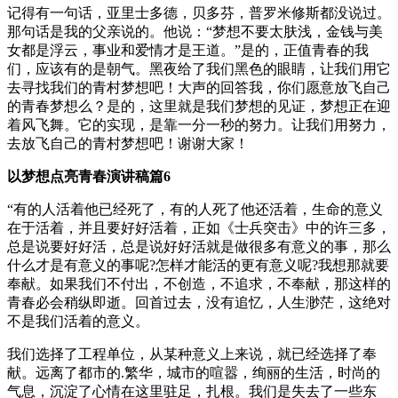
记得有一句话，亚里士多德，贝多芬，普罗米修斯都没说过。
那句话是我的父亲说的。他说：“梦想不要太肤浅，金钱与美
女都是浮云，事业和爱情才是王道。”是的，正值青春的我
们，应该有的是朝气。黑夜给了我们黑色的眼睛，让我们用它
去寻找我们的青村梦想吧！大声的回答我，你们愿意放飞自己
的青春梦想么？是的，这里就是我们梦想的见证，梦想正在迎
着风飞舞。它的实现，是靠一分一秒的努力。让我们用努力，
去放飞自己的青村梦想吧！谢谢大家！
以梦想点亮青春演讲稿篇6
“有的人活着他已经死了，有的人死了他还活着，生命的意义
在于活着，并且要好好活着，正如《士兵突击》中的许三多，
总是说要好好活，总是说好好活就是做很多有意义的事，那么
什么才是有意义的事呢?怎样才能活的更有意义呢?我想那就要
奉献。如果我们不付出，不创造，不追求，不奉献，那这样的
青春必会稍纵即逝。回首过去，没有追忆，人生渺茫，这绝对
不是我们活着的意义。
我们选择了工程单位，从某种意义上来说，就已经选择了奉
献。远离了都市的.繁华，城市的喧嚣，绚丽的生活，时尚的
气息，沉淀了心情在这里驻足，扎根。我们是失去了一些东