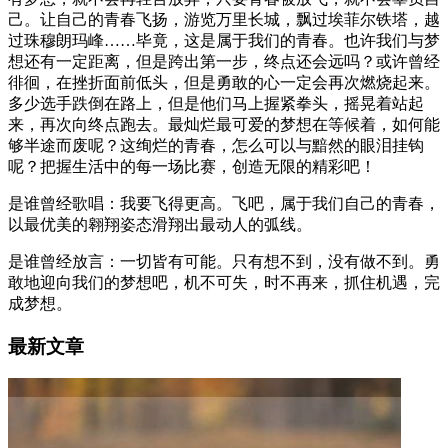
己。让自己的青春飞扬，游览万里长城，飘过埃菲尔铁塔，越
过珠穆朗玛峰……毕竟，这是属于我们的青春。也许我们与梦
想还有一定距离，但是跨出第一步，终点还会远吗？或许曾经
徘徊，在挫折面前低头，但是勇敢的心一定会再次燃烧起来。
多少选手跌倒在路上，但是他们马上握紧拳头，摇晃着站起
来，再次向终点跑去。最灿烂最可爱的梦想在等候着，如何能
够半途而废呢？这绚烂的青春，怎么可以与黯然的眼泪挂钩
呢？把握生活中的每一场比赛，创造无限的精彩吧！
是谁曾经歌唱：我要飞得更高。飞吧，属于我们自己的青春，
以最优美的翱翔姿态滑翔出最动人的弧线。
是谁曾经放言：一切皆有可能。只有想不到，没有做不到。勇
敢地迎向我们的梦想吧，机不可失，时不再来，抓住机遇，完
成梦想。
最新文章