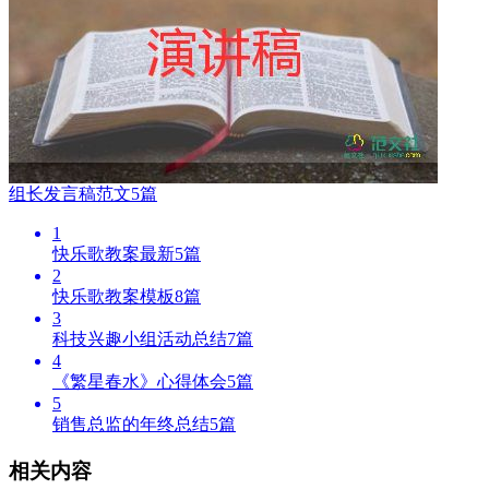
组长发言稿范文5篇
1
快乐歌教案最新5篇
2
快乐歌教案模板8篇
3
科技兴趣小组活动总结7篇
4
《繁星春水》心得体会5篇
5
销售总监的年终总结5篇
相关内容