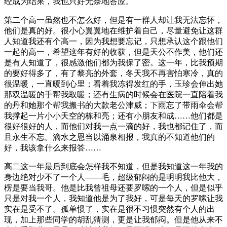
经成为结果，我也只好无奈地答应。
第二个高一虽然也不怎么好，但是有一群人却让我无法忘怀，
他们是真的好。很小心翼翼地在维护着自己，尽量避免让这群
人知道我还有个高一，因为我想要忘记，只想承认这个跟他们
一起的高一，希望这年有好的收获，但是天公不作美，他们还
是有人知道了，很感激他们都为我保了密。这一年，比我预期
的要好得多了，有了黎亮的外套，冬天我不再害怕寒冷，真的
很温暖，一直暖到心里；看着我冻得发红的手，玉珍会伸出她
那双温暖的手帮我取暖；还有生病的时候会在医院一直陪着我
的丹和她那个帮我搬书的大款老公津威；下雨忘了带雨伞会帮
我撑起一片小小天空的栋和亮；还有小朋友和成……他们都是
很好很好的人，而他们对我一点一滴的好，我也都记住了，而
且永生不忘。滴水之恩当以涌泉相报，我真的不知道他们的
好，我该拿什么来报答……
高二这一年最后到底会怎样我不知道，但是我知道这一年我的
身边绝对少不了一个人——毛，超级郁闷的是明明我比他大，
楞是要当我哥。他是比我曾祖母还要罗嗦的一个人，但是似乎
只是对我一个人，我知道他是为了我好，可是每天的罗嗦让我
实在是受不了。孤单惯了，实在是很不习惯突然有个人的出
现，加上那些同学的胡乱猜测，更是让我郁闷。但是他从来不