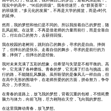
高中的大门，在这里，我怀揣自己的梦想，迎着风浪起航！。
现实中的高中，“90后的班级”。我有些迷茫，在“群英荟萃”：
的班级里，“多元化的发展”，不再是大学的摇篮，而是e时代
的延伸。
然而，我的梦想和他们是不同的。所以我按着自己的梦想，随
乱风起航。在这里，不再是借老师的力量而前行，而是全靠自
己，付出自己的努力，去获得回报。
我在校园的老树间，跳到自己的舞步，寻求的是自由。摔倒
了，但摔出的是快乐。走着自信的舞步，寻求的是前行的力
量，摔倒了，但摔出的是经验。
我对未来充满了五彩的想象，但希望与失望是不相平衡的。高
中，它充满了各种磨练。青春的梦，它充满了打击与挑战，前
行的路，不能随乱风飘扬。虽所盼望的是像风儿一样自由，但
在高中无形的围墙中，在老师所爱的的方面，拼命努力，争夺
高分，力求突出。
在青春的道路上，放飞我的梦想，背着沉重的包袱，不惜耗费
脑力与体力，向前飞翔，尽力翱翔在天空，飞向我的梦想。
在这里我舞动青春，放飞梦想。