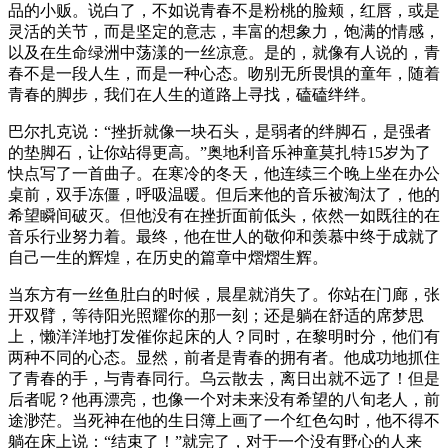
品的小贩。说白了，不如说青春不是粉桃的脸颊，红唇，或是
灵活的关节，而是坚定的意志，丰富的想象力，饱满的情感，
以及在生命绿洲中荡漾的一丝凉意。是的，就像有人说的，青
春不是一段人生，而是一种心态。吻别无所畏惧的童年，随着
青春的脚步，我们在人生的道路上寻找，磕磕绊绊。
巴尔扎克说：“挫折就像一块石头，是弱者的绊脚石，是强者
的垫脚石，让你站得更高。”奥地利音乐神童莫扎特15岁为了
快点写了一首曲子。在寒冷的冬天，他连续三个晚上坐在办公
桌前，双手冻僵，呼吸温暖。但后来他的音乐被淘汰了，他的
希望瞬间破灭。但他没有在挫折面前低头，依然一如既往的在
音乐行业努力着。最终，他在世人的敬仰和羡慕中终于成就了
自己一生的辉煌，在历史的篇章中熠熠生辉。
当东方有一丝鱼肚白的时候，晨星就消失了。你站在门廊，张
开双臂，等待阳光照耀你的那一刻；还是躺在舒适的席梦思
上，懒洋洋地打发催你起床的人？同时，在黎明时分，他们有
两种不同的心态。显然，前者是青春的拥有者。他成功地抓住
了青春的手，与青春同行。乌云散去，离日出就不远了！但是
后者呢？他再漂亮，也像一个对未来没有希望的八旬老人，前
途渺茫。当死神在他的生日簿上画了一个红色勾时，他不得不
躺在床上说：“结束了！”就完了，对于一个没有野心的人来