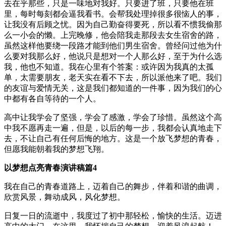
去在乎那些，只是一味地对我好。只要进了班，只要他在班
里，每时每刻都会逼我看书。会帮我处理掉很多很恼人的事，
让我没有后顾之忧。因为自己勤奋得要死，所以看不惯我偷那
么一小会的懒。上完晚修，他会陪我走那段去女生宿舍的路，
虽然这样他要绕一段路才能到他们男生宿舍。曾经问过他为什
么要对我那么好，他说只是想对一个人那么好，至于为什么选
我，他也不知道。我在心里有个答案：或许因为我真的太孤
单，太需要朋友，老天实在看不下去，所以派他来了吧。我们
的友谊与爱情无关，这是我们都知道的一件事，因为我们的心
中都有各自等待的一个人。
高中让我学会了坚强，学会了感激，学会了珍惜。虽然这个高
中我不愿再走一遍，但是，以后的每一步，我都会认真地走下
去，不让自己有任何后悔的地方。这是一个放飞梦想的青春，
但愿我能朝着我的梦想飞翔。
以梦想点亮青春演讲稿篇4
我在自己的青春道路上，迈着自己的舞步，伴着和谐的曲调，
欣赏风景，舞动成风，风化梦想。
日复一日的流逝中，我度过了初中那轻松，愉快的生活。迈进