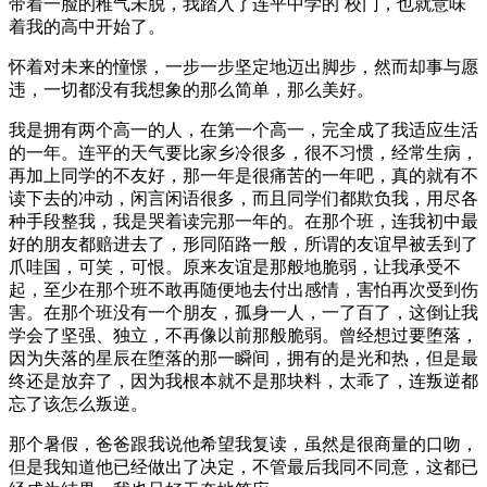
带着一脸的稚气未脱，我踏入了连平中学的`校门，也就意味
着我的高中开始了。
怀着对未来的憧憬，一步一步坚定地迈出脚步，然而却事与愿
违，一切都没有我想象的那么简单，那么美好。
我是拥有两个高一的人，在第一个高一，完全成了我适应生活
的一年。连平的天气要比家乡冷很多，很不习惯，经常生病，
再加上同学的不友好，那一年是很痛苦的一年吧，真的就有不
读下去的冲动，闲言闲语很多，而且同学们都欺负我，用尽各
种手段整我，我是哭着读完那一年的。在那个班，连我初中最
好的朋友都赔进去了，形同陌路一般，所谓的友谊早被丢到了
爪哇国，可笑，可恨。原来友谊是那般地脆弱，让我承受不
起，至少在那个班不敢再随便地去付出感情，害怕再次受到伤
害。在那个班没有一个朋友，孤身一人，一了百了，这倒让我
学会了坚强、独立，不再像以前那般脆弱。曾经想过要堕落，
因为失落的星辰在堕落的那一瞬间，拥有的是光和热，但是最
终还是放弃了，因为我根本就不是那块料，太乖了，连叛逆都
忘了该怎么叛逆。
那个暑假，爸爸跟我说他希望我复读，虽然是很商量的口吻，
但是我知道他已经做出了决定，不管最后我同不同意，这都已