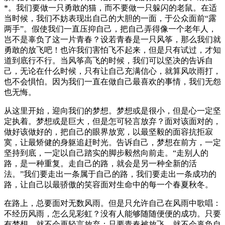
*。我们要做一只勇敢的猫，而不要做一只躲闪的老鼠。在适
当时候，我们不妨表现出自己的大胆的一面，于公众面前“露
两手”。假使我们一直压抑自己，把自己弄得像一个老年人，
岂不是辜负了这一片青春？设若青春是一只风筝，那么我们就
勇敢的放飞吧！也许我们害怕飞不起来，但是只有试过，才知
道到底行不行。当风筝高飞的时候，我们可以坚决的告诉自
己，无论在什么时候，只有让自己充满信心，就算风吹雨打，
也不会惧怕。因为我们一直在做自己最喜欢的事情，我们无怨
也无悔。
从这里开始，迎向我们的梦想。梦想或是很小，但是心一定坚
定执着。梦想或是巨大，但是怎可轻言放弃？面对该面对的，
做好该做好的，把自己的眼界放宽，以最坚毅的面容抗拒寂
寞，让最矫健的身躯追赶时光。告诉自己，梦想在前方，一定
坚持到底，一定以自己踏实的脚步毅然向前走。“走别人的
路，是一种重复。走自己的路，就会是另一种全新的活
法。”我们要走出一条属于自己的路，我们要走出一条成功的
路，让自己以最骄傲的笑容面对生命中的每一个春夏秋冬。
在路上，总要面对无数风雨。但是只允许自己在风雨中歌唱：
不经历风雨，怎么见彩虹？没有人能够随随便便的成功。只要
有梦想，就不会再轻言放弃；只要青春被放飞，就不会辜负自