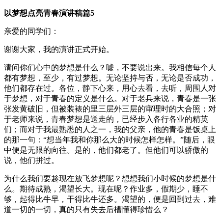
以梦想点亮青春演讲稿篇5
亲爱的同学们：
谢谢大家，我的演讲正式开始。
请问你们心中的梦想是什么？嘘，不要说出来。我相信每个人
都有梦想，至少，有过梦想。无论坚持与否，无论是否成功，
他们都存在过。各位，静下心来，用心去看，去听，周围人对
于梦想，对于青春的定义是什么。对于老兵来说，青春是一张
张发黄破旧，但被装裱的里三层外三层的审理时的大合照；对
于老师来说，青春梦想是送走的，已经步入各行各业的精英
们；而对于我最熟悉的人之一，我的父亲，他的青春是饭桌上
的那一句：“想当年我和你那么大的时候怎样怎样。”随后，眼
中便是无限的向往。是的，他们都老了。但他们可以骄傲的
说，他们拼过。
为什么我们要趁现在放飞梦想呢？想想我们小时候的梦想是什
么。期待成熟，渴望长大。现在呢？作业多，假期少，睡不
够，起得比牛早，干得比牛还多。渴望的，便是回到过去，难
道一切的一切，真的只有失去后槽懂得珍惜么？